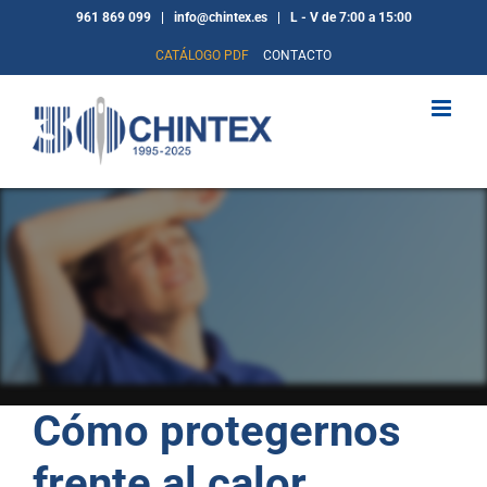
Saltar
961 869 099 | info@chintex.es | L - V de 7:00 a 15:00
al
CATÁLOGO PDF
CONTACTO
contenido
Cómo protegernos
frente al calor