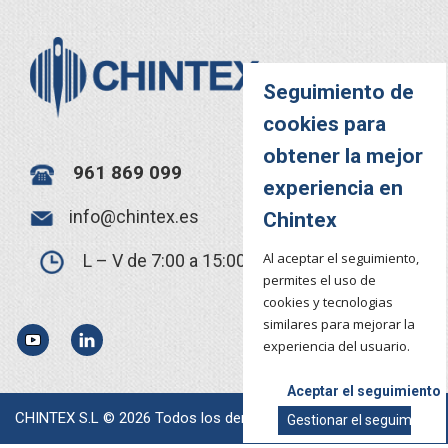
Seguimiento de
cookies para
obtener la mejor
961 869 099
experiencia en
info@chintex.es
Chintex
Al aceptar el seguimiento,
L – V de 7:00 a 15:00
permites el uso de
cookies y tecnologias
similares para mejorar la
YouTube
LinkedIn
experiencia del usuario.
Aceptar el seguimiento
CHINTEX S.L © 2026 Todos los derechos reservados.
Gestionar el seguimiento