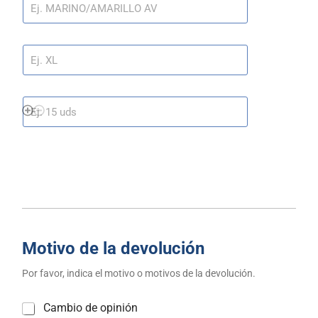
R
O
E
L
N
O
C
T
R
I
A
A
L
L
C
A
A
N
T
I
D
A
D
Motivo de la devolución
Por favor, indica el motivo o motivos de la devolución.
a
M
Cambio de opinión
l