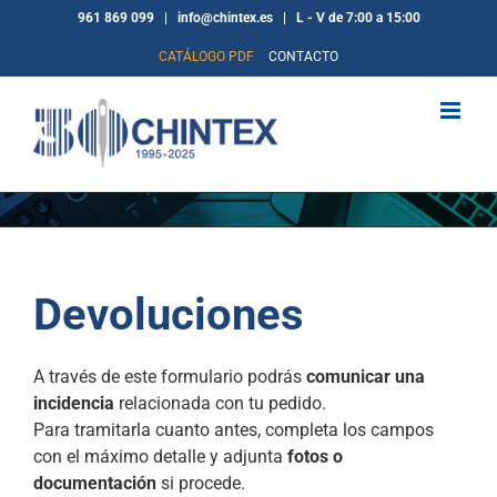
Saltar
961 869 099 | info@chintex.es | L - V de 7:00 a 15:00
al
CATÁLOGO PDF
CONTACTO
contenido
Devoluciones
A través de este formulario podrás
comunicar una
incidencia
relacionada con tu pedido.
Para tramitarla cuanto antes, completa los campos
con el máximo detalle y adjunta
fotos o
documentación
si procede.