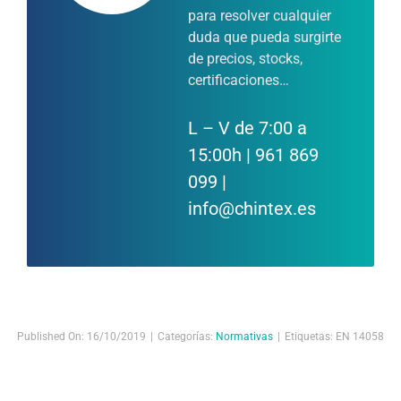
para resolver cualquier
duda que pueda surgirte
de precios, stocks,
certificaciones…
L – V de 7:00 a
15:00h | 961 869
099 |
info@chintex.es
Published On: 16/10/2019
|
Categorías:
Normativas
|
Etiquetas:
EN 14058