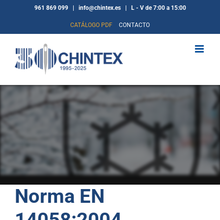
Saltar
961 869 099 | info@chintex.es | L - V de 7:00 a 15:00
al
CATÁLOGO PDF
CONTACTO
contenido
Norma EN
14058:2004