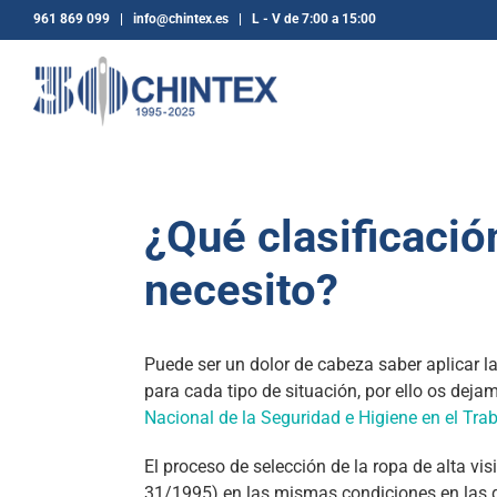
Saltar
961 869 099 | info@chintex.es | L - V de 7:00 a 15:00
al
contenido
¿Qué clasificación
necesito?
Puede ser un dolor de cabeza saber aplicar 
para cada tipo de situación, por ello os dej
Nacional de la Seguridad e Higiene en el Tra
El proceso de selección de la ropa de alta vi
31/1995) en las mismas condiciones en las 