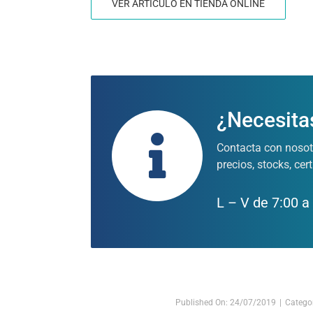
VER ARTÍCULO EN TIENDA ONLINE
¿Necesita
Contacta con nosotr
precios, stocks, cer
L – V de 7:00 a
Published On: 24/07/2019
|
Catego