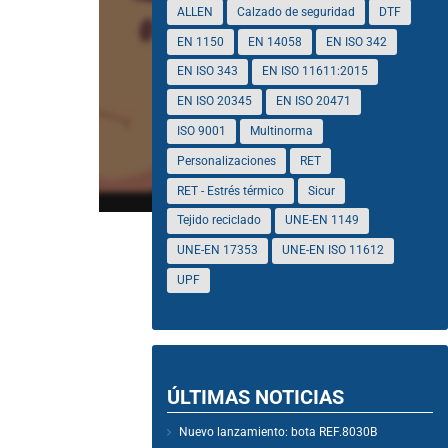
ALLEN
Calzado de seguridad
DTF
EN 1150
EN 14058
EN ISO 342
EN ISO 343
EN ISO 11611:2015
EN ISO 20345
EN ISO 20471
ISO 9001
Multinorma
Personalizaciones
RET
RET - Estrés térmico
Sicur
Tejido reciclado
UNE-EN 1149
UNE-EN 17353
UNE-EN ISO 11612
UPF
ÚLTIMAS NOTICIAS
Nuevo lanzamiento: bota REF.8030B