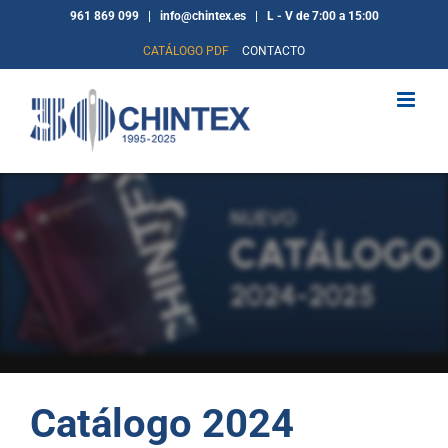
Saltar
961 869 099 | info@chintex.es | L - V de 7:00 a 15:00
al
CATÁLOGO PDF
CONTACTO
contenido
Catálogo 2024