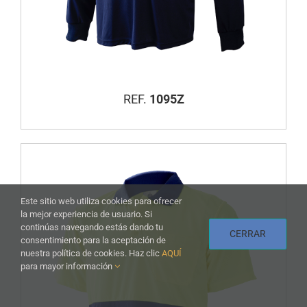
REF.
1095Z
Este sitio web utiliza cookies para ofrecer
la mejor experiencia de usuario. Si
continúas navegando estás dando tu
CERRAR
consentimiento para la aceptación de
nuestra política de cookies. Haz clic
AQUÍ
para mayor información