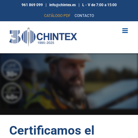
Saltar
961 869 099 | info@chintex.es | L - V de 7:00 a 15:00
al
CATÁLOGO PDF
CONTACTO
contenido
Certificamos el