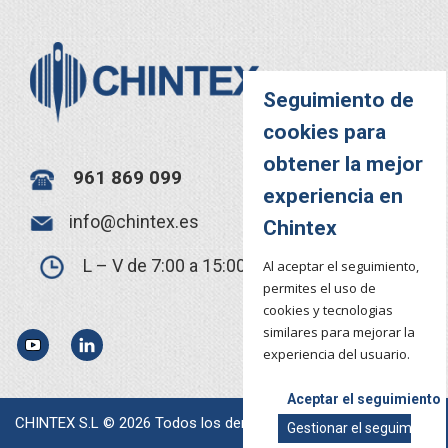
Seguimiento de
cookies para
obtener la mejor
961 869 099
experiencia en
info@chintex.es
Chintex
L – V de 7:00 a 15:00
Al aceptar el seguimiento,
permites el uso de
cookies y tecnologias
similares para mejorar la
YouTube
LinkedIn
experiencia del usuario.
Aceptar el seguimiento
CHINTEX S.L © 2026 Todos los derechos reservados.
Gestionar el seguimiento