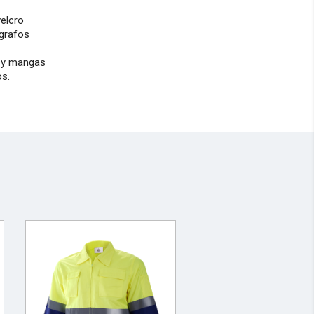
velcro
ígrafos
o y mangas
os.