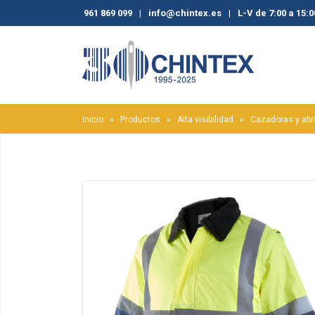
961 869 099
|
info@chintex.es
|
L-V de 7:00 a 15:0
Inicio
Productos
Alta visibilidad
Cazadoras y abr