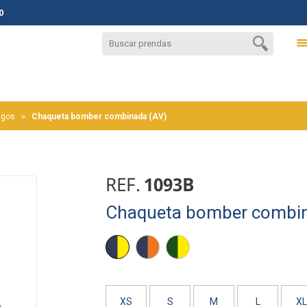
0
igos
Chaqueta bomber combinada (AV)
REF.
1093B
Chaqueta bomber combin
AMARILLO
NARANJA
AMARILLO
AV/
AV/
AV/
MARINO
MARINO
VERDE
OSCURO
XS
S
M
L
XL