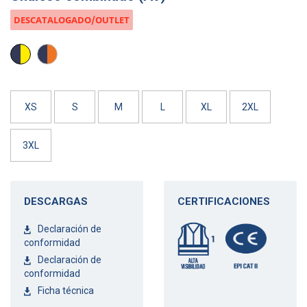
DESCATALOGADO/OUTLET
AMARILLO
NARANJA
AV/
AV/
MARINO
MARINO
XS
S
M
L
XL
2XL
3XL
DESCARGAS
CERTIFICACIONES
Declaración de
conformidad
Declaración de
conformidad
Ficha técnica