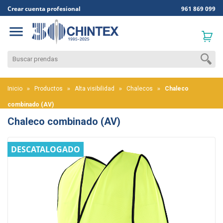
Crear cuenta profesional
961 869 099

Inicio
Productos
Alta visibilidad
Chalecos
Chaleco
combinado (AV)
Chaleco combinado (AV)
DESCATALOGADO