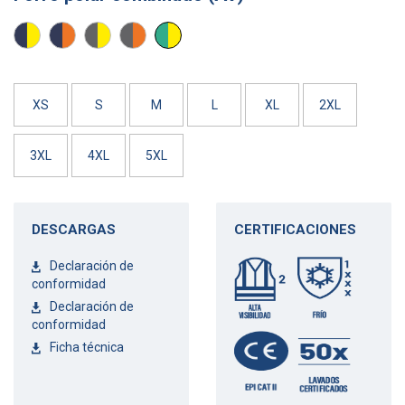
AMARILLO
NARANJA
AMARILLO
NARANJA
AMARILLO
AV/
AV/
AV/
AV/
AV/
MARINO
MARINO
GRIS
GRIS
VERDE
CLARO
XS
S
M
L
XL
2XL
3XL
4XL
5XL
DESCARGAS
CERTIFICACIONES
Declaración de
conformidad
Declaración de
conformidad
Ficha técnica