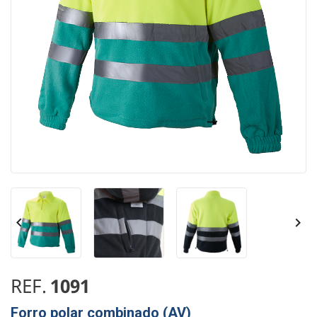


REF.
1091
Forro polar combinado (AV)