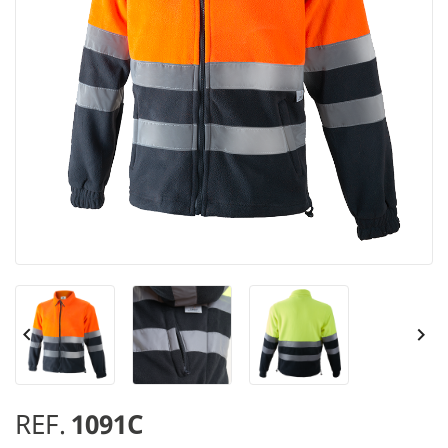


REF.
1091C