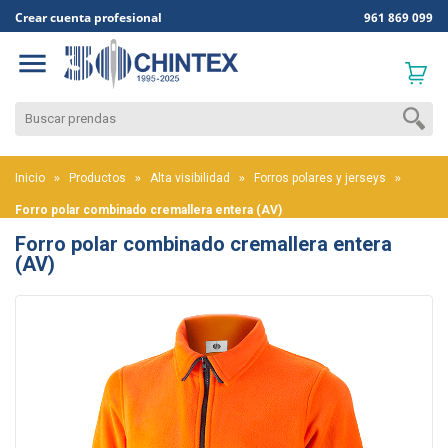
Crear cuenta profesional
961 869 099

Inicio
Productos
Alta visibilidad
Forros polares y jerseys
Forro polar combinado cremallera entera (AV)
Forro polar combinado cremallera entera
(AV)