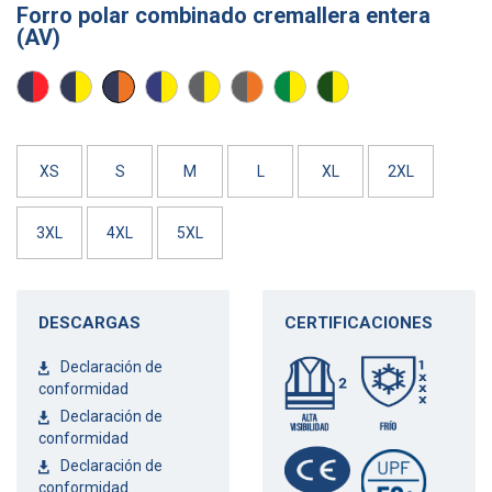
Forro polar combinado cremallera entera
(AV)
ROJO
AMARILLO
NARANJA
AMARILLO
AMARILLO
NARANJA
AMARILLO
AMARILLO
AV/
AV/
AV/
AV/
AV/
AV/
AV/
AV/
MARINO
MARINO
MARINO
AZULINA
GRIS
GRIS
VERDE
VERDE
MEDIO
OSCURO
XS
S
M
L
XL
2XL
3XL
4XL
5XL
DESCARGAS
CERTIFICACIONES
Declaración de
conformidad
Declaración de
conformidad
Declaración de
conformidad