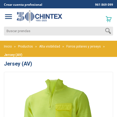
Crear cuenta profesional
961 869 099

Inicio
Productos
Alta visibilidad
Forros polares y jerseys
Jersey (AV)
Jersey (AV)