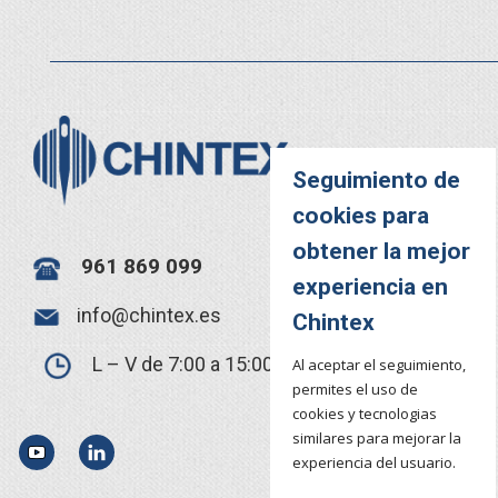
Seguimiento de
cookies para
obtener la mejor
961 869 099
experiencia en
info@chintex.es
Chintex
L – V de 7:00 a 15:00
Al aceptar el seguimiento,
permites el uso de
cookies y tecnologias
similares para mejorar la
YouTube
LinkedIn
experiencia del usuario.