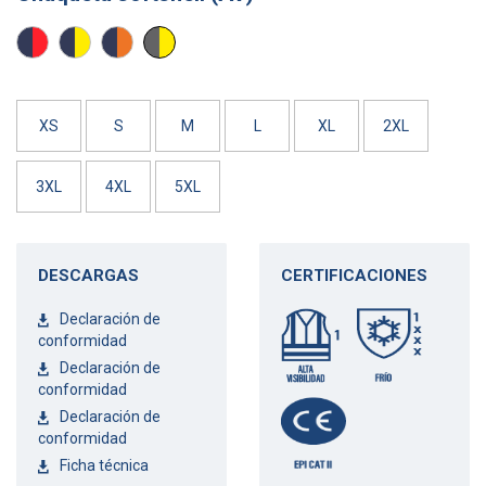
ROJO
AMARILLO
NARANJA
AMARILLO
AV/
AV/
AV/
AV/
MARINO
MARINO
MARINO
GRIS
XS
S
M
L
XL
2XL
3XL
4XL
5XL
DESCARGAS
CERTIFICACIONES
Declaración de
conformidad
Declaración de
conformidad
Declaración de
conformidad
Ficha técnica