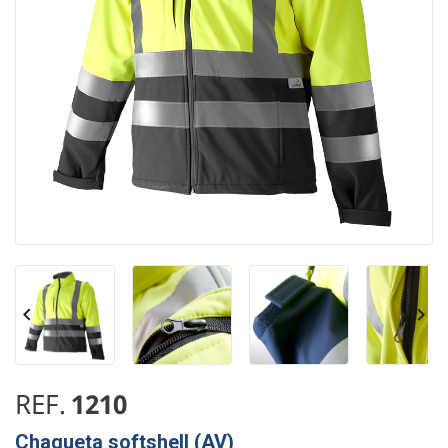


REF.
1210
Chaqueta softshell (AV)